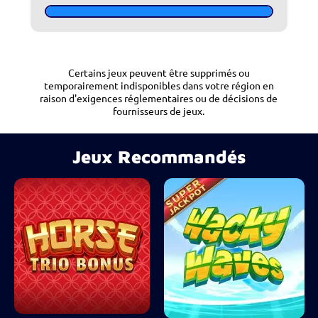
Certains jeux peuvent être supprimés ou
temporairement indisponibles dans votre région en
raison d'exigences réglementaires ou de décisions de
fournisseurs de jeux.
Jeux Recommandés