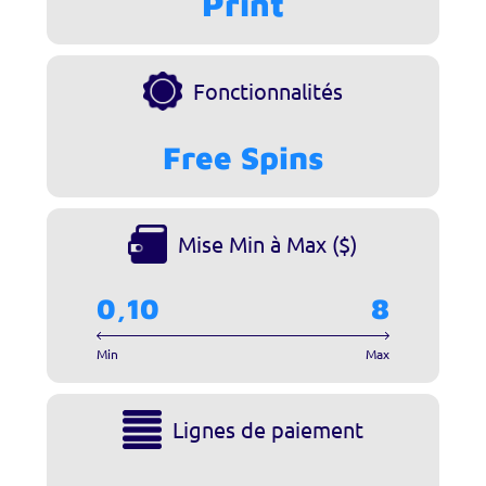
Print
Fonctionnalités
Free Spins
Mise Min à Max ($)
0,10
8
Min
Max
Lignes de paiement