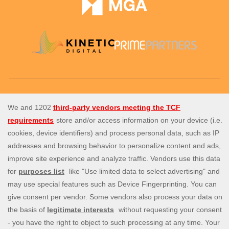
Spin Genie est le meilleur site pour profiter
de tous les jeux
de machines à sous
, de casino ainsi que ceux à gains
instantanés. Profitez de notre formidable sélection de plus
de 1 500 jeux de casino conçus par les meilleurs
développeurs de logiciels de machines à sous, et d'une
parfaite expérience
de live casino sur des jeux
comme
le
blackjack
,
la roulette
et le baccara. Nos promotions
quotidiennes apportent une touche supplémentaire, avec
des offres exclusives telles que des free spins sur dépôt, des
bonus de tours de casino et bien plus encore. Inscrivez-vous
chez nous dès aujourd'hui et commencez à jouer !