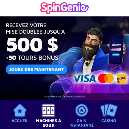
Sous réserve des Termes et Conditions
ACCUEIL
MACHINES À
GAIN
CASINO
SOUS
INSTANTANÉ