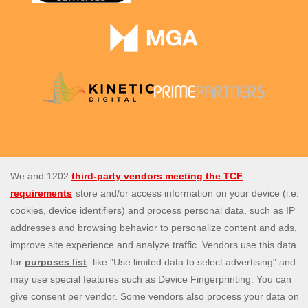
Spin Genie est le meilleur site pour profiter
de tous les jeux
de machines à sous
, de casino ainsi que ceux à gains
instantanés. Profitez de notre formidable sélection de plus
de 1 500 jeux de casino conçus par les meilleurs
développeurs de logiciels de machines à sous, et d'une
parfaite expérience
de live casino sur des jeux
comme
le
blackjack
,
la roulette
et le baccara. Nos promotions
quotidiennes apportent une touche supplémentaire, avec
des offres exclusives telles que des free spins sur dépôt, des
bonus de tours de casino et bien plus encore. Inscrivez-vous
chez nous dès aujourd'hui et commencez à jouer !