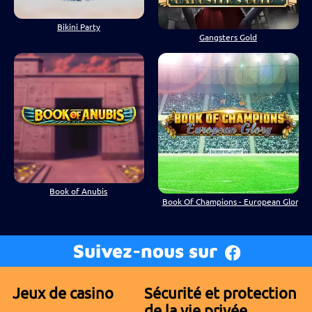
Bikini Party
Gangsters Gold
Book of Anubis
Book Of Champions - European Glory
Suivez-nous sur
Jeux de casino
Sécurité et protection
de la vie privée