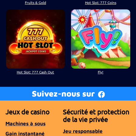
Fruits & Gold
Hot Slot: 777 Coins
Hot Slot: 777 Cash Out
Fly!
Suivez-nous sur
Jeux de casino
Sécurité et protection
de la vie privée
Machines à sous
Jeu responsable
Gain instantané