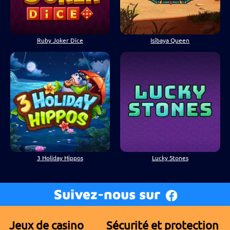
Ruby Joker Dice
Isibaya Queen
3 Holiday Hippos
Lucky Stones
Suivez-nous sur
Jeux de casino
Sécurité et protection