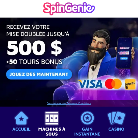
Sous réserve des Termes et Conditions
ACCUEIL
MACHINES À
GAIN
CASINO
SOUS
INSTANTANÉ