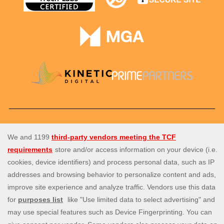
Spin Genie est le meilleur site pour profiter
de tous les jeux
de machines à sous
, de casino ainsi que ceux à gains
instantanés. Profitez de notre formidable sélection de plus
de 1 500 jeux de casino conçus par les meilleurs
développeurs de logiciels de machines à sous, et d'une
parfaite expérience
de live casino sur des jeux
comme
le
blackjack
,
la roulette
et le baccara. Nos promotions
quotidiennes apportent une touche supplémentaire, avec
des offres exclusives telles que des free spins sur dépôt, des
bonus de tours de casino et bien plus encore. Inscrivez-vous
chez nous dès aujourd'hui et commencez à jouer !