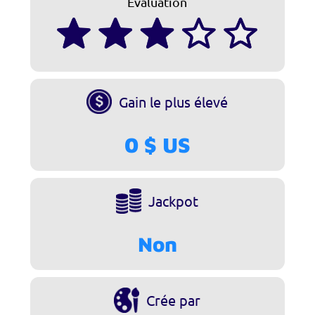
Évaluation
Gain le plus élevé
0 $ US
Jackpot
Non
Crée par