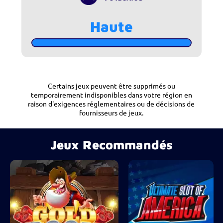
Haute
Certains jeux peuvent être supprimés ou
temporairement indisponibles dans votre région en
raison d'exigences réglementaires ou de décisions de
fournisseurs de jeux.
Jeux Recommandés