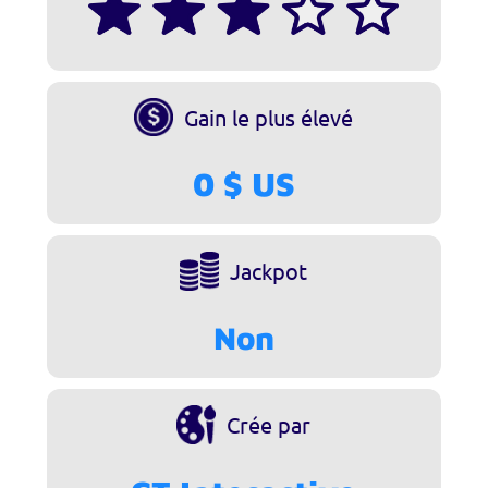
Gain le plus élevé
0 $ US
Jackpot
Non
Crée par