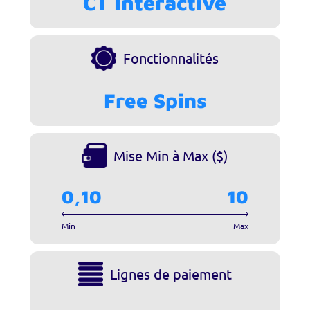
CT Interactive
Fonctionnalités
Free Spins
Mise Min à Max ($)
0,10
10
Min
Max
Lignes de paiement