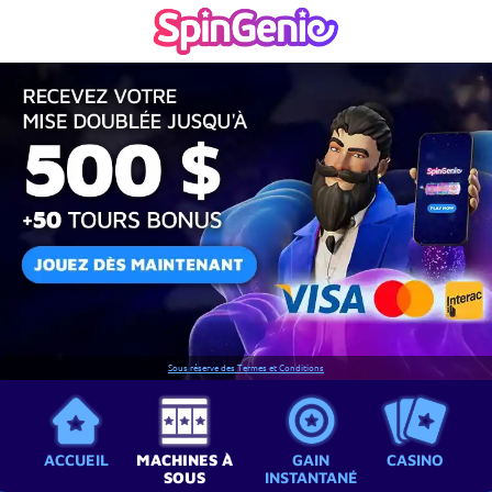
Sous réserve des Termes et Conditions
ACCUEIL
MACHINES À
GAIN
CASINO
SOUS
INSTANTANÉ