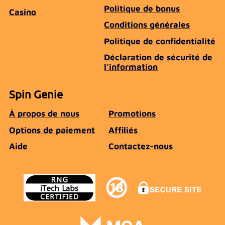
Politique de bonus
Casino
Conditions générales
Politique de confidentialité
Déclaration de sécurité de
l'information
Spin Genie
À propos de nous
Promotions
Options de paiement
Affiliés
Aide
Contactez-nous