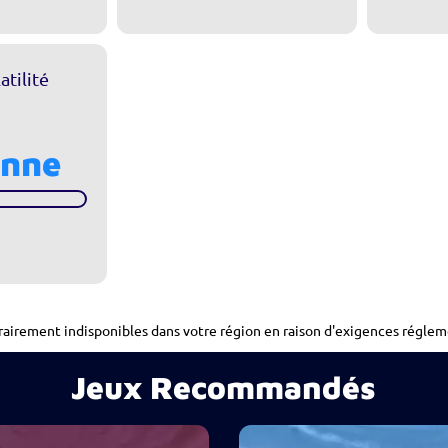
atilité
nne
irement indisponibles dans votre région en raison d'exigences régleme
Jeux Recommandés