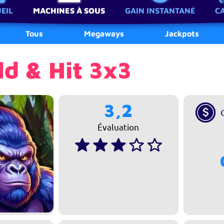
EIL
MACHINES À SOUS
GAIN INSTANTANÉ
C
Tous
Megaways
Jackpots
ld & Hit 3x3
3,2
Évaluation