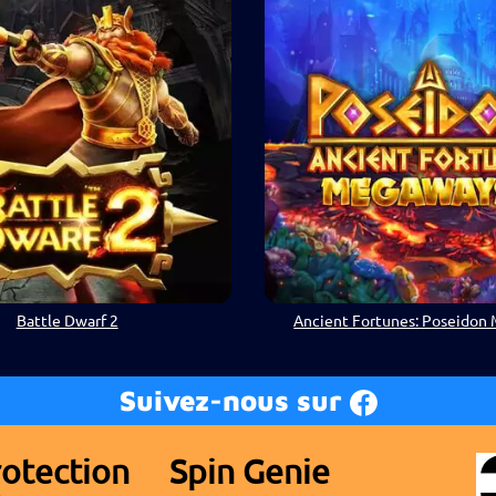
Battle Dwarf 2
Ancient Fortunes: Poseidon
Suivez-nous sur
rotection
Spin Genie