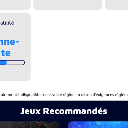
atilité
nne-
te
irement indisponibles dans votre région en raison d'exigences régleme
Jeux Recommandés