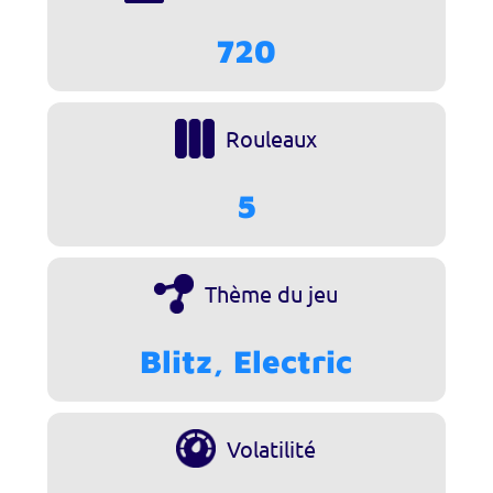
720
Rouleaux
5
Thème du jeu
Blitz, Electric
Volatilité