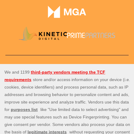
Spin Genie est le meilleur site pour profiter
de tous les jeux
de machines à sous
, de casino ainsi que ceux à gains
instantanés. Profitez de notre formidable sélection de plus
de 1 500 jeux de casino conçus par les meilleurs
développeurs de logiciels de machines à sous, et d'une
parfaite expérience
de live casino sur des jeux
comme
le
blackjack
,
la roulette
et le baccara. Nos promotions
quotidiennes apportent une touche supplémentaire, avec
des offres exclusives telles que des free spins sur dépôt, des
bonus de tours de casino et bien plus encore. Inscrivez-vous
chez nous dès aujourd'hui et commencez à jouer !