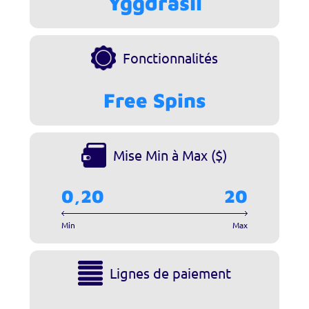
Yggdrasil
Fonctionnalités
Free Spins
Mise Min à Max ($)
0,20
20
Min
Max
Lignes de paiement