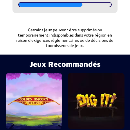
Certains jeux peuvent être supprimés ou
temporairement indisponibles dans votre région en
raison d'exigences réglementaires ou de décisions de
fournisseurs de jeux.
Jeux Recommandés