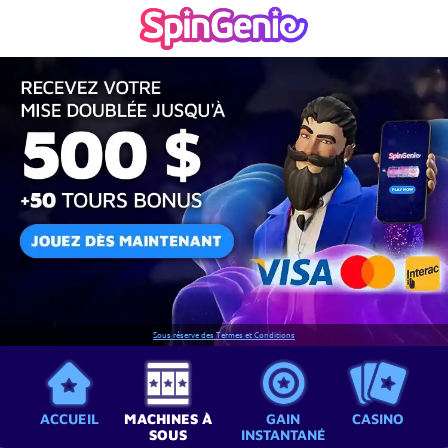
Sous réserve des Termes et Conditions
ACCUEIL
MACHINES À
GAIN
CASINO
SOUS
INSTANTANÉ