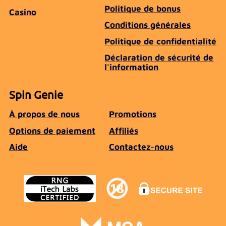
Politique de bonus
Casino
Conditions générales
Politique de confidentialité
Déclaration de sécurité de
l'information
Spin Genie
À propos de nous
Promotions
Options de paiement
Affiliés
Aide
Contactez-nous