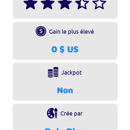
Gain le plus élevé
0 $ US
Jackpot
Non
Crée par