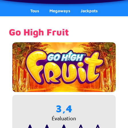
Tous
Megaways
Jackpots
Go High Fruit
3,4
Évaluation