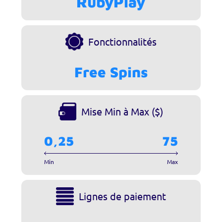
RubyPlay
Fonctionnalités
Free Spins
Mise Min à Max ($)
0,25
75
Min
Max
Lignes de paiement