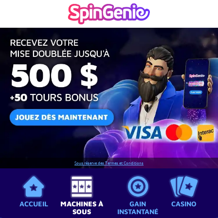
Sous réserve des Termes et Conditions
ACCUEIL
MACHINES À
GAIN
CASINO
SOUS
INSTANTANÉ