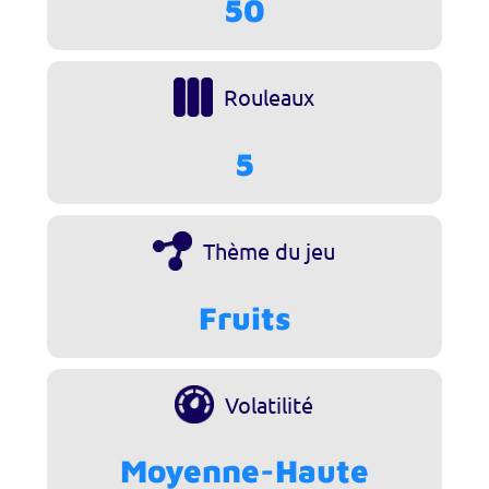
50
Rouleaux
5
Thème du jeu
Fruits
Volatilité
Moyenne-Haute