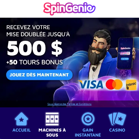
Sous réserve des Termes et Conditions
ACCUEIL
MACHINES À
GAIN
CASINO
SOUS
INSTANTANÉ