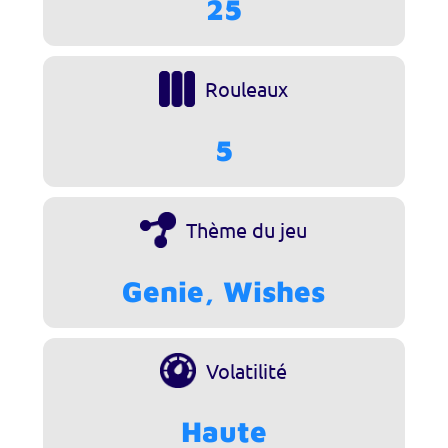
25
Rouleaux
5
Thème du jeu
Genie, Wishes
Volatilité
Haute