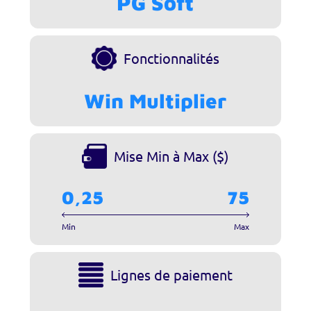
PG Soft
Fonctionnalités
Win Multiplier
Mise Min à Max ($)
0,25
75
Min
Max
Lignes de paiement