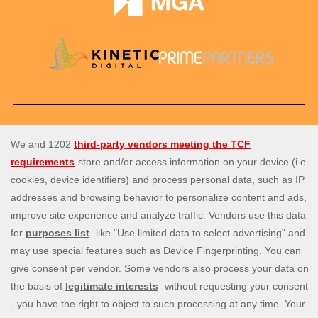
Spin Genie est le meilleur site pour profiter
de tous les jeux
de machines à sous
, de casino ainsi que ceux à gains
instantanés. Profitez de notre formidable sélection de plus
de 1 500 jeux de casino conçus par les meilleurs
développeurs de logiciels de machines à sous, et d'une
parfaite expérience
de live casino sur des jeux
comme
le
blackjack
,
la roulette
et le baccara. Nos promotions
quotidiennes apportent une touche supplémentaire, avec
des offres exclusives telles que des free spins sur dépôt, des
bonus de tours de casino et bien plus encore. Inscrivez-vous
chez nous dès aujourd'hui et commencez à jouer !