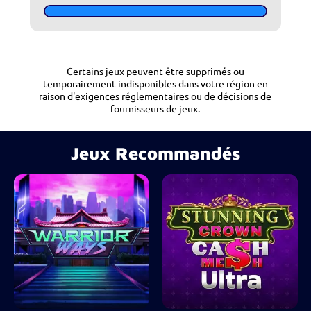
Certains jeux peuvent être supprimés ou
temporairement indisponibles dans votre région en
raison d'exigences réglementaires ou de décisions de
fournisseurs de jeux.
Jeux Recommandés