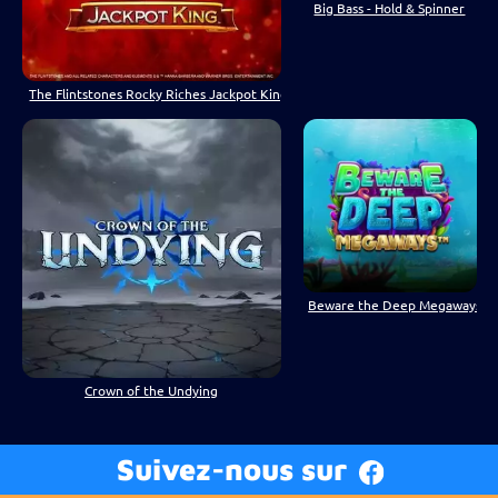
Big Bass - Hold & Spinner
The Flintstones Rocky Riches Jackpot King
Beware the Deep Megaways
Crown of the Undying
Suivez-nous sur