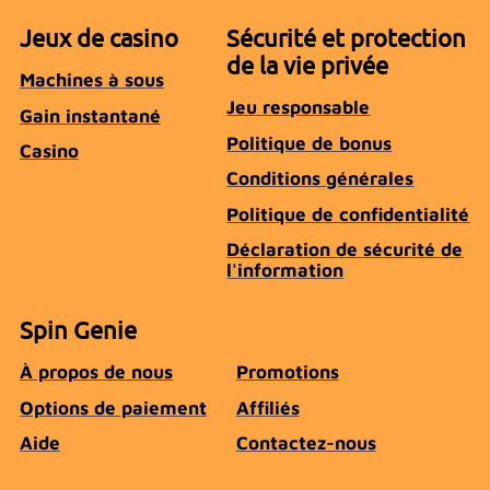
Jeux de casino
Sécurité et protection
de la vie privée
Machines à sous
Jeu responsable
Gain instantané
Politique de bonus
Casino
Conditions générales
Politique de confidentialité
Déclaration de sécurité de
l'information
Spin Genie
À propos de nous
Promotions
Options de paiement
Affiliés
Aide
Contactez-nous