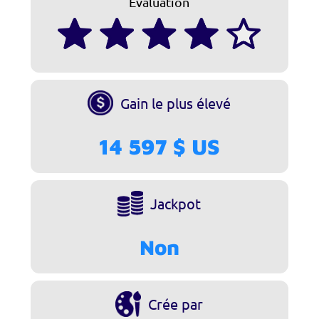
Évaluation
Gain le plus élevé
14 597 $ US
Jackpot
Non
Crée par