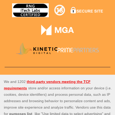
Spin Genie est le meilleur site pour profiter
de tous les jeux
de machines à sous
, de casino ainsi que ceux à gains
instantanés. Profitez de notre formidable sélection de plus
de 1 500 jeux de casino conçus par les meilleurs
développeurs de logiciels de machines à sous, et d'une
parfaite expérience
de live casino sur des jeux
comme
le
blackjack
,
la roulette
et le baccara. Nos promotions
quotidiennes apportent une touche supplémentaire, avec