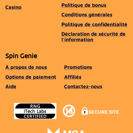
Politique de bonus
Casino
Conditions générales
Politique de confidentialité
Déclaration de sécurité de
l'information
Spin Genie
À propos de nous
Promotions
Options de paiement
Affiliés
Aide
Contactez-nous