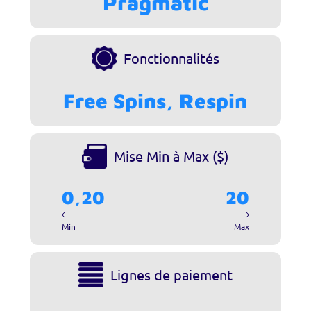
Pragmatic
Fonctionnalités
Free Spins, Respin
Mise Min à Max ($)
0,20
20
Min
Max
Lignes de paiement