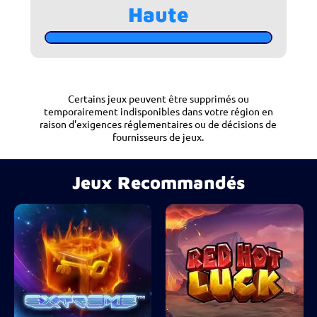
Haute
Certains jeux peuvent être supprimés ou
temporairement indisponibles dans votre région en
raison d'exigences réglementaires ou de décisions de
fournisseurs de jeux.
Jeux Recommandés