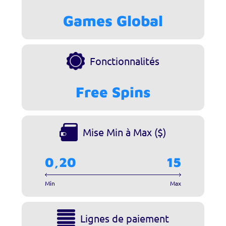
Games Global
Fonctionnalités
Free Spins
Mise Min à Max ($)
0,20
15
Min
Max
Lignes de paiement