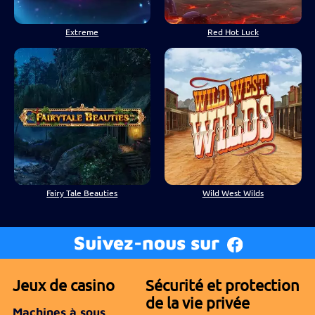
Extreme
Red Hot Luck
Fairy Tale Beauties
Wild West Wilds
Suivez-nous sur
Jeux de casino
Sécurité et protection
de la vie privée
Machines à sous