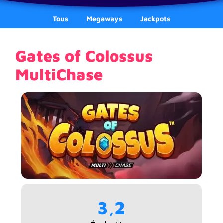
Tous
Megaways
Jackpots
Gates of Colossus
MultiChase
3,2