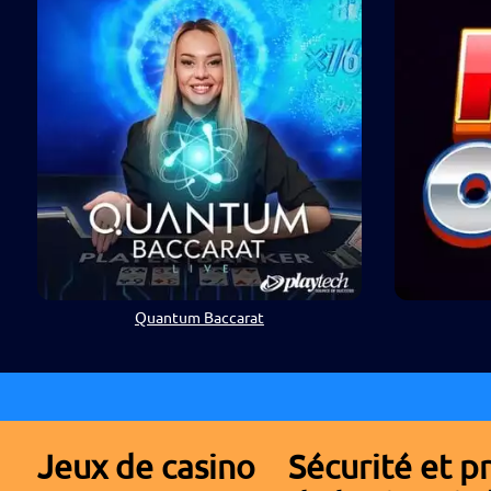
Quantum Baccarat
Jeux de casino
Sécurité et p