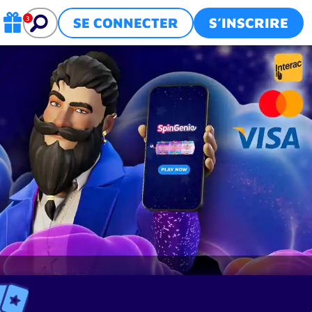
SE CONNECTER
S’INSCRIRE