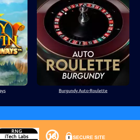
ays
Burgundy Auto-Roulette