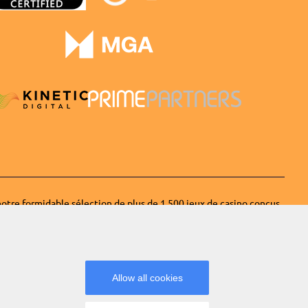
 notre formidable sélection de plus de 1 500 jeux de casino conçus
k
,
la roulette
et le baccara. Nos promotions quotidiennes
 plus encore. Inscrivez-vous chez nous dès aujourd'hui et