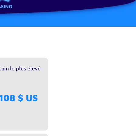
ASINO
Gain le plus élevé
108 $ US