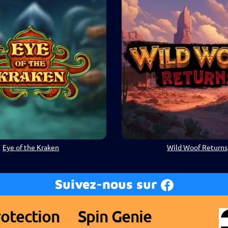
Eye of the Kraken
Wild Woof Returns
Suivez-nous sur
rotection
Spin Genie