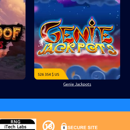
526 354 $ US
Genie Jackpots