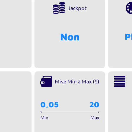
Jackpot
Non
P
Mise Min à Max ($)
0,05
20
Min
Max