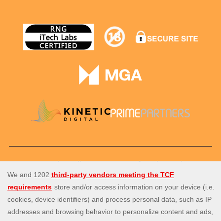
Spin Genie est le meilleur site pour profiter
de tous les jeux
de machines à sous
, de casino ainsi que ceux à gains
instantanés. Profitez de notre formidable sélection de plus
de 1 500 jeux de casino conçus par les meilleurs
développeurs de logiciels de machines à sous, et d'une
parfaite expérience
de live casino sur des jeux
comme
le
blackjack
,
la roulette
et le baccara. Nos promotions