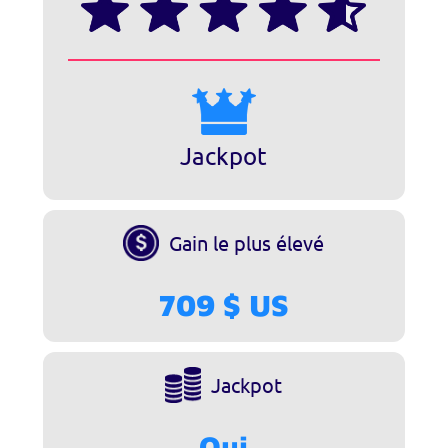
Jackpot
Gain le plus élevé
709 $ US
Jackpot
Oui