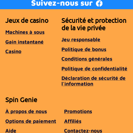
Suivez-nous sur
Jeux de casino
Sécurité et protection
de la vie privée
Machines à sous
Jeu responsable
Gain instantané
Politique de bonus
Casino
Conditions générales
Politique de confidentialité
Déclaration de sécurité de
l'information
Spin Genie
À propos de nous
Promotions
Options de paiement
Affiliés
Aide
Contactez-nous