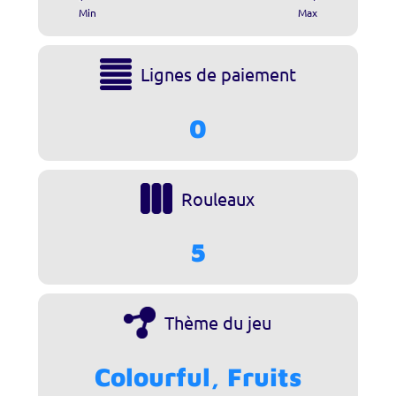
Min
Max
Lignes de paiement
0
Rouleaux
5
Thème du jeu
Colourful, Fruits