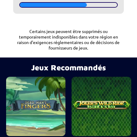
Certains jeux peuvent être supprimés ou
temporairement indisponibles dans votre région en
raison d'exigences réglementaires ou de décisions de
fournisseurs de jeux.
Jeux Recommandés