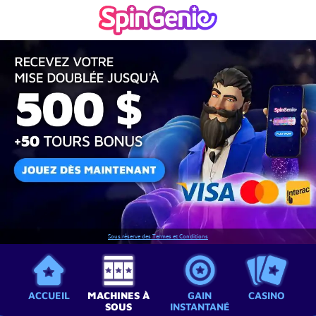
Sous réserve des Termes et Conditions
ACCUEIL
MACHINES À
GAIN
CASINO
SOUS
INSTANTANÉ