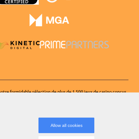
 notre formidable sélection de plus de 1 500 jeux de casino conçus
k
,
la roulette
et le baccara. Nos promotions quotidiennes
 plus encore. Inscrivez-vous chez nous dès aujourd'hui et