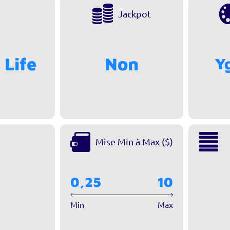
Jackpot
Life
Non
Y
Mise Min à Max ($)
0,25
10
Min
Max