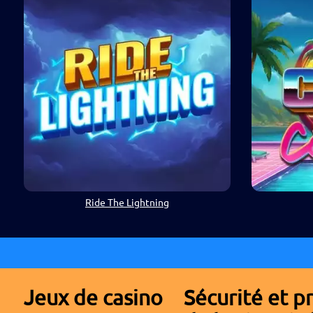
Ride The Lightning
Jeux de casino
Sécurité et p