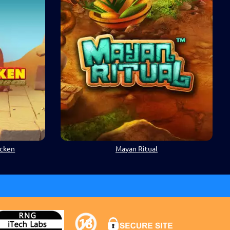
icken
Mayan Ritual