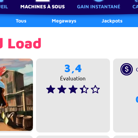
EIL
MACHINES À SOUS
GAIN INSTANTANÉ
C
Tous
Megaways
Jackpots
d Load
3,4
Évaluation