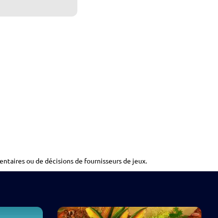
ntaires ou de décisions de fournisseurs de jeux.