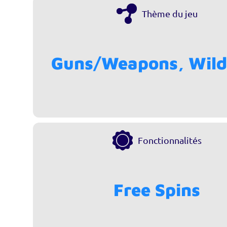
Thème du jeu
Guns/Weapons, Wild 
Fonctionnalités
Free Spins