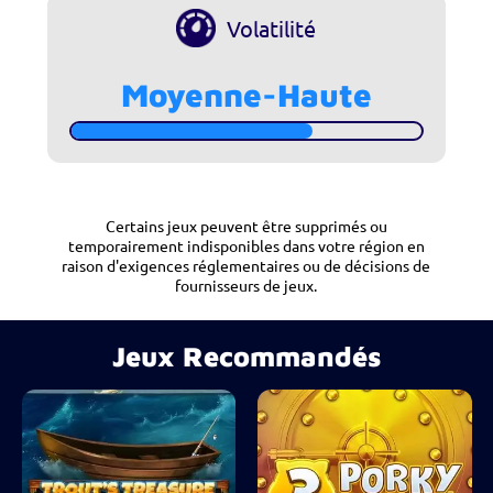
Volatilité
Moyenne-Haute
Certains jeux peuvent être supprimés ou
temporairement indisponibles dans votre région en
raison d'exigences réglementaires ou de décisions de
fournisseurs de jeux.
Jeux Recommandés