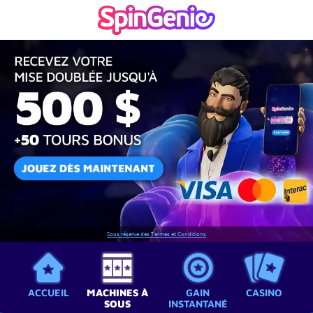
Sous réserve des Termes et Conditions
ACCUEIL
MACHINES À
GAIN
CASINO
SOUS
INSTANTANÉ