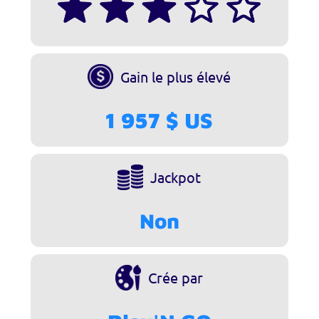
Gain le plus élevé
1 957 $ US
Jackpot
Non
Crée par