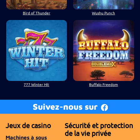
Bird of Thunder
Wushu Punch
777 Winter Hit
Buffalo Freedom
Suivez-nous sur
Jeux de casino
Sécurité et protection
de la vie privée
Machines à sous