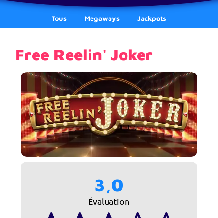
Tous
Megaways
Jackpots
Free Reelin' Joker
3,0
Évaluation