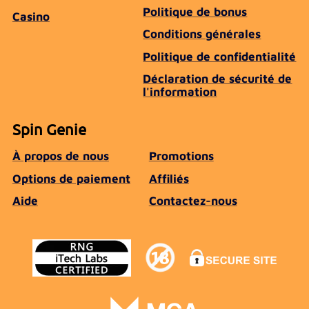
Politique de bonus
Casino
Conditions générales
Politique de confidentialité
Déclaration de sécurité de
l'information
Spin Genie
À propos de nous
Promotions
Options de paiement
Affiliés
Aide
Contactez-nous