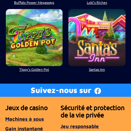
Buffalo Power Megaways
Loki's Riches
Tippy's Golden Pot
Santas Inn
Suivez-nous sur
Jeux de casino
Sécurité et protection
de la vie privée
Machines à sous
Jeu responsable
Gain instantané