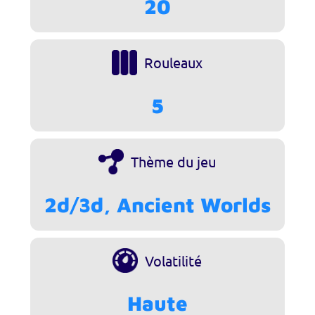
20
Rouleaux
5
Thème du jeu
2d/3d, Ancient Worlds
Volatilité
Haute