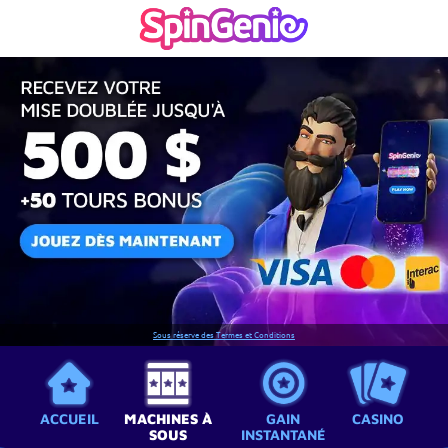
Sous réserve des Termes et Conditions
ACCUEIL
MACHINES À
GAIN
CASINO
SOUS
INSTANTANÉ