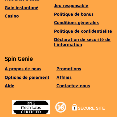
Jeu responsable
Gain instantané
Politique de bonus
Casino
Conditions générales
Politique de confidentialité
Déclaration de sécurité de
l'information
Spin Genie
À propos de nous
Promotions
Options de paiement
Affiliés
Aide
Contactez-nous