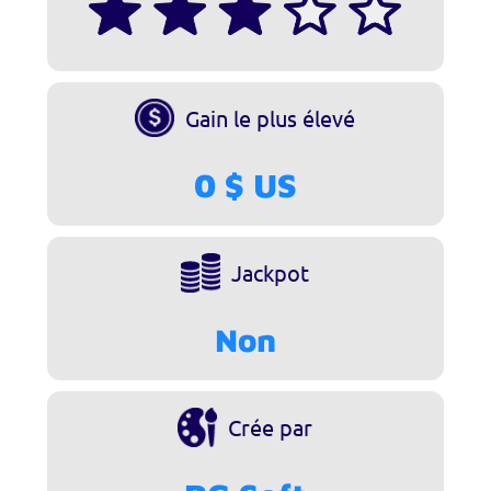
Gain le plus élevé
0 $ US
Jackpot
Non
Crée par