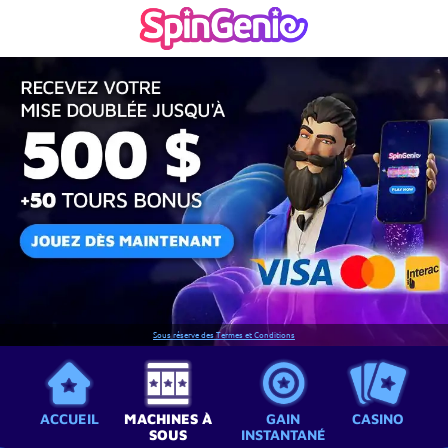
Sous réserve des Termes et Conditions
ACCUEIL
MACHINES À
GAIN
CASINO
SOUS
INSTANTANÉ