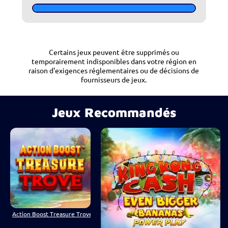
Certains jeux peuvent être supprimés ou
temporairement indisponibles dans votre région en
raison d'exigences réglementaires ou de décisions de
fournisseurs de jeux.
Jeux Recommandés
Action Boost Treasure Trove