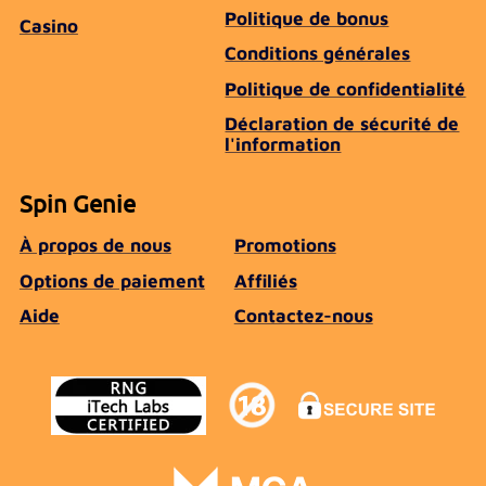
Politique de bonus
Casino
Conditions générales
Politique de confidentialité
Déclaration de sécurité de
l'information
Spin Genie
À propos de nous
Promotions
Options de paiement
Affiliés
Aide
Contactez-nous