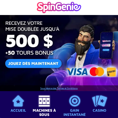
Sous réserve des Termes et Conditions
ACCUEIL
MACHINES À
GAIN
CASINO
SOUS
INSTANTANÉ