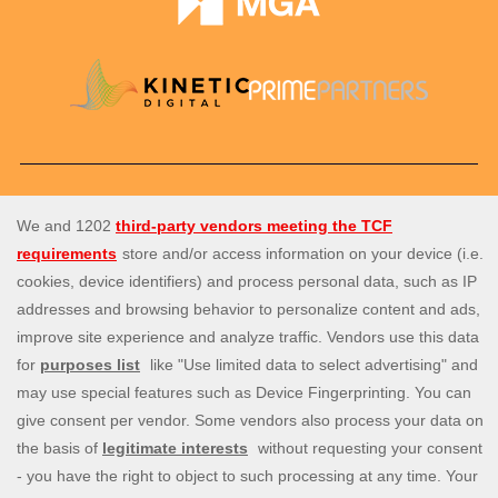
Spin Genie est le meilleur site pour profiter
de tous les jeux
de machines à sous
, de casino ainsi que ceux à gains
instantanés. Profitez de notre formidable sélection de plus
de 1 500 jeux de casino conçus par les meilleurs
développeurs de logiciels de machines à sous, et d'une
parfaite expérience
de live casino sur des jeux
comme
le
blackjack
,
la roulette
et le baccara. Nos promotions
quotidiennes apportent une touche supplémentaire, avec
des offres exclusives telles que des free spins sur dépôt, des
bonus de tours de casino et bien plus encore. Inscrivez-vous
chez nous dès aujourd'hui et commencez à jouer !