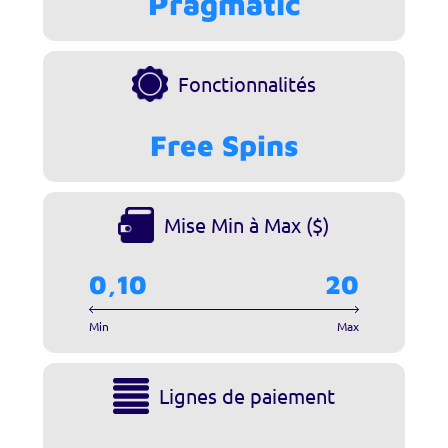
Pragmatic
Fonctionnalités
Free Spins
Mise Min à Max ($)
0,10
20
Min
Max
Lignes de paiement