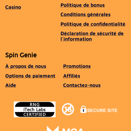
Politique de bonus
Casino
Conditions générales
Politique de confidentialité
Déclaration de sécurité de
l'information
Spin Genie
À propos de nous
Promotions
Options de paiement
Affiliés
Aide
Contactez-nous