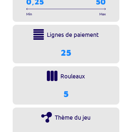
0,25
50
Min
Max
Lignes de paiement
25
Rouleaux
5
Thème du jeu