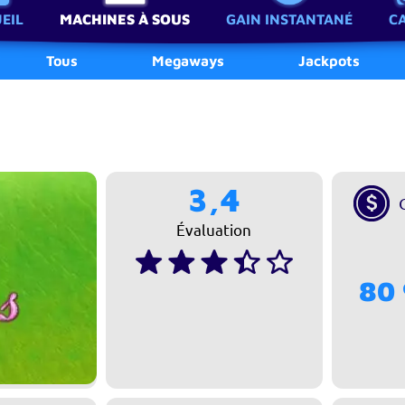
EIL
MACHINES À SOUS
GAIN INSTANTANÉ
C
Tous
Megaways
Jackpots
3,4
Évaluation
80 