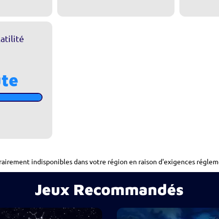
atilité
te
irement indisponibles dans votre région en raison d'exigences régleme
Jeux Recommandés