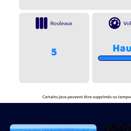
Rouleaux
Vol
Hau
5
Certains jeux peuvent être supprimés ou tempora