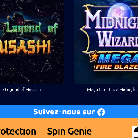
he Legend of Musashi
Mega Fire Blaze Midnight
Suivez-nous sur
rotection
Spin Genie