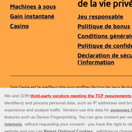
de la vie priv
Machines à sous
Gain instantané
Jeu responsable
Casino
Politique de bonus
Conditions général
Politique de confid
Déclaration de sécu
l'information
Spin Genie est le meilleur site pour profiter
de tous les jeux de ma
par les meilleurs développeurs de logiciels de machines à sous, e
apportent une touche supplémentaire, avec des offres exclusives te
commencez à jouer !