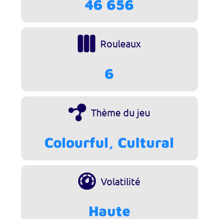
46 656
Rouleaux
6
Thème du jeu
Colourful, Cultural
Volatilité
Haute