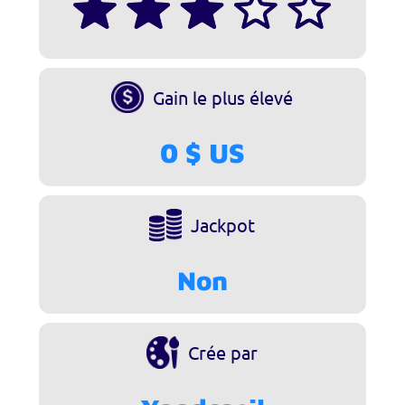
Gain le plus élevé
0 $ US
Jackpot
Non
Crée par