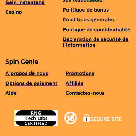
Gain instantané
Politique de bonus
Casino
Conditions générales
Politique de confidentialité
Déclaration de sécurité de
l'information
Spin Genie
À propos de nous
Promotions
Options de paiement
Affiliés
Aide
Contactez-nous