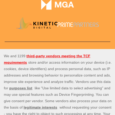
Spin Genie est le meilleur site pour profiter
de tous les jeux
de machines à sous
, de casino ainsi que ceux à gains
instantanés. Profitez de notre formidable sélection de plus
de 1 500 jeux de casino conçus par les meilleurs
développeurs de logiciels de machines à sous, et d'une
parfaite expérience
de live casino sur des jeux
comme
le
blackjack
,
la roulette
et le baccara. Nos promotions
quotidiennes apportent une touche supplémentaire, avec
des offres exclusives telles que des free spins sur dépôt, des
bonus de tours de casino et bien plus encore. Inscrivez-vous
chez nous dès aujourd'hui et commencez à jouer !