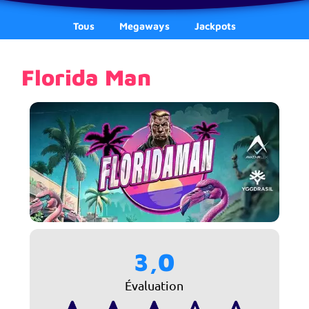
Tous
Megaways
Jackpots
Florida Man
3,0
Évaluation