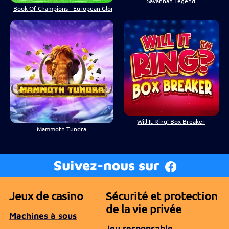
Savannah Legend
Book Of Champions - European Glory
Will It Ring: Box Breaker
Mammoth Tundra
Suivez-nous sur
Jeux de casino
Sécurité et protection
de la vie privée
Machines à sous
Jeu responsable