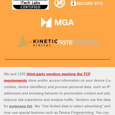
Spin Genie est le meilleur site pour profiter
de tous les jeux
de machines à sous
, de casino ainsi que ceux à gains
instantanés. Profitez de notre formidable sélection de plus
de 1 500 jeux de casino conçus par les meilleurs
développeurs de logiciels de machines à sous, et d'une
parfaite expérience
de live casino sur des jeux
comme
le
blackjack
,
la roulette
et le baccara. Nos promotions
quotidiennes apportent une touche supplémentaire, avec
des offres exclusives telles que des free spins sur dépôt, des
bonus de tours de casino et bien plus encore. Inscrivez-vous