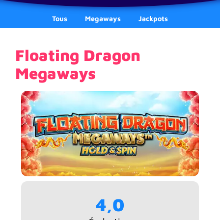
Tous
Megaways
Jackpots
Floating Dragon
Megaways
4,0