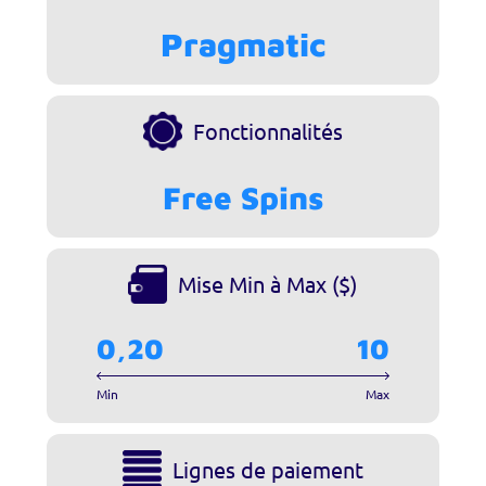
Pragmatic
Fonctionnalités
Free Spins
Mise Min à Max ($)
0,20
10
Min
Max
Lignes de paiement