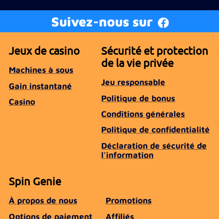
Suivez-nous sur
Jeux de casino
Sécurité et protection
de la vie privée
Machines à sous
Jeu responsable
Gain instantané
Politique de bonus
Casino
Conditions générales
Politique de confidentialité
Déclaration de sécurité de
l'information
Spin Genie
À propos de nous
Promotions
Options de paiement
Affiliés