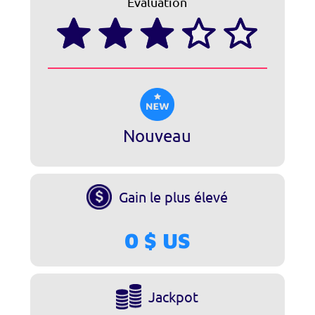
Évaluation
Nouveau
Gain le plus élevé
0 $ US
Jackpot