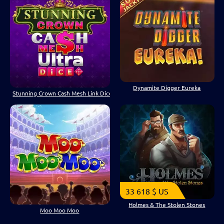
Dynamite Digger Eureka
Stunning Crown Cash Mesh Link Dice
33 618 $ US
Holmes & The Stolen Stones
Moo Moo Moo