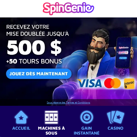
Sous réserve des Termes et Conditions
ACCUEIL
MACHINES À
GAIN
CASINO
SOUS
INSTANTANÉ