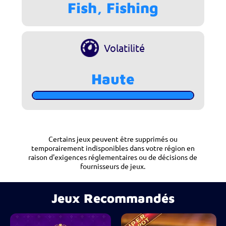
Fish, Fishing
Volatilité
Haute
Certains jeux peuvent être supprimés ou
temporairement indisponibles dans votre région en
raison d'exigences réglementaires ou de décisions de
fournisseurs de jeux.
Jeux Recommandés