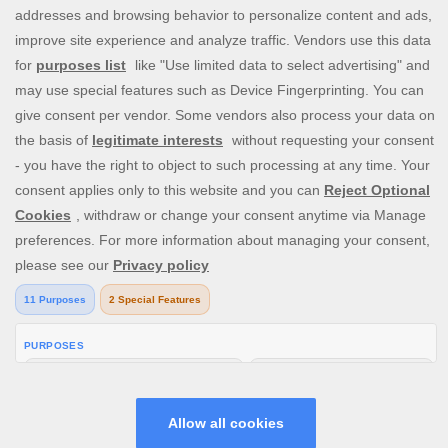
parfaite expérience
de live casino sur des jeux
comme
le
blackjack
,
la roulette
et le baccara. Nos promotions
quotidiennes apportent une touche supplémentaire, avec
des offres exclusives telles que des free spins sur dépôt, des
bonus de tours de casino et bien plus encore. Inscrivez-vous
chez nous dès aujourd'hui et commencez à jouer !
V: 2.16.1 All rights reserved. January 2025