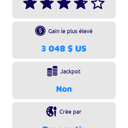
Gain le plus élevé
3 048 $ US
Jackpot
Non
Crée par