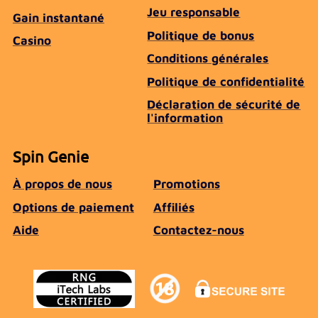
Jeu responsable
Gain instantané
Politique de bonus
Casino
Conditions générales
Politique de confidentialité
Déclaration de sécurité de
l'information
Spin Genie
À propos de nous
Promotions
Options de paiement
Affiliés
Aide
Contactez-nous