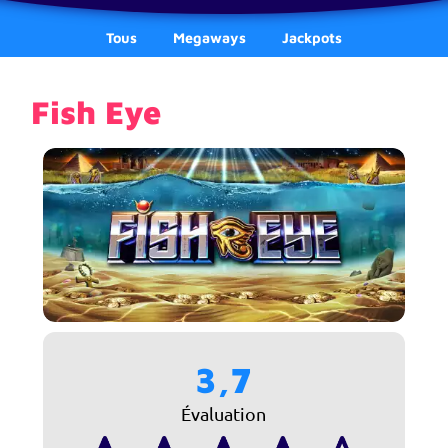
Tous
Megaways
Jackpots
Fish Eye
3,7
Évaluation