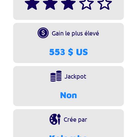
Gain le plus élevé
553 $ US
Jackpot
Non
Crée par