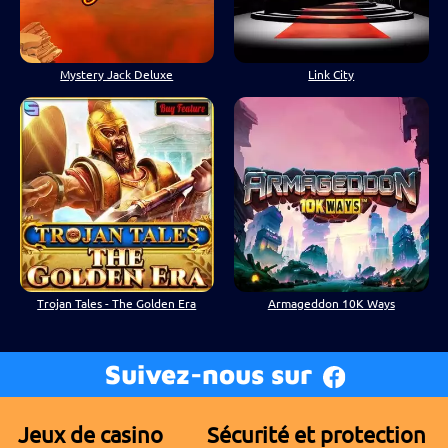
Mystery Jack Deluxe
Link City
Trojan Tales - The Golden Era
Armageddon 10K Ways
Suivez-nous sur
Jeux de casino
Sécurité et protection