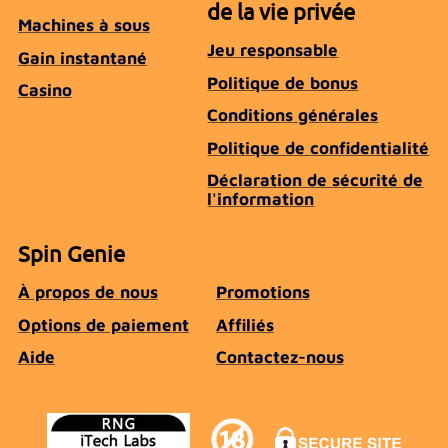
de la vie privée
Machines à sous
Jeu responsable
Gain instantané
Politique de bonus
Casino
Conditions générales
Politique de confidentialité
Déclaration de sécurité de
l'information
Spin Genie
À propos de nous
Promotions
Options de paiement
Affiliés
Aide
Contactez-nous