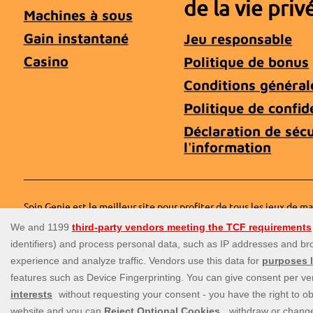
de la vie priv
Machines à sous
Gain instantané
Jeu responsable
Casino
Politique de bonus
Conditions général
Politique de confid
Déclaration de sécu
l'information
Spin Genie est le meilleur site pour profiter
de tous les jeux de ma
par les meilleurs développeurs de logiciels de machines à sous, e
apportent une touche supplémentaire, avec des offres exclusives te
commencez à jouer !