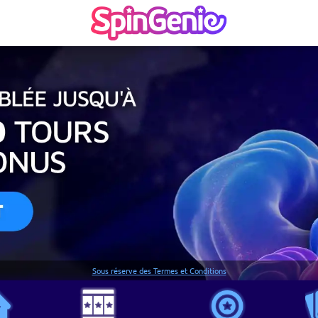
Sous réserve des Termes et Conditions