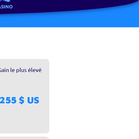
ASINO
Gain le plus élevé
255 $ US