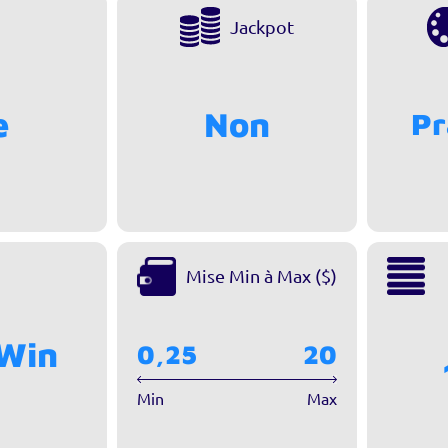
Jackpot
e
Non
Pr
Mise Min à Max ($)
 Win
0,25
20
Min
Max