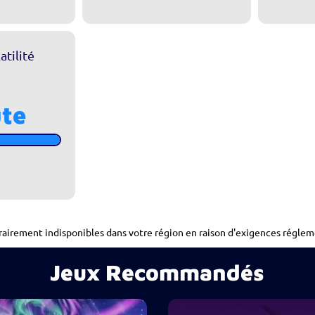
atilité
te
irement indisponibles dans votre région en raison d'exigences régleme
Jeux Recommandés