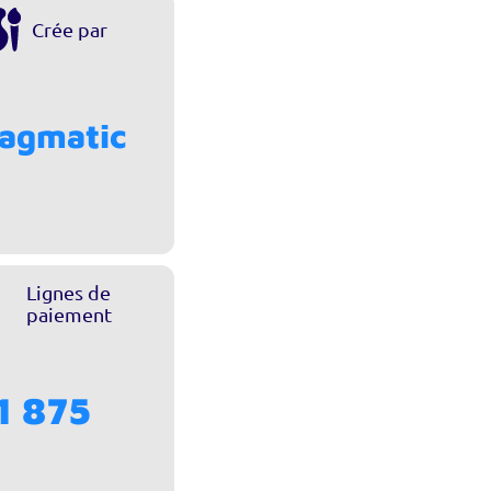
Crée par
agmatic
Lignes de
paiement
1 875