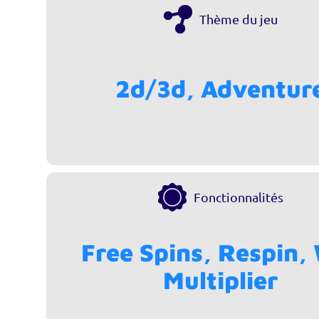
Thème du jeu
2d/3d, Adventur
Fonctionnalités
Free Spins, Respin,
Multiplier