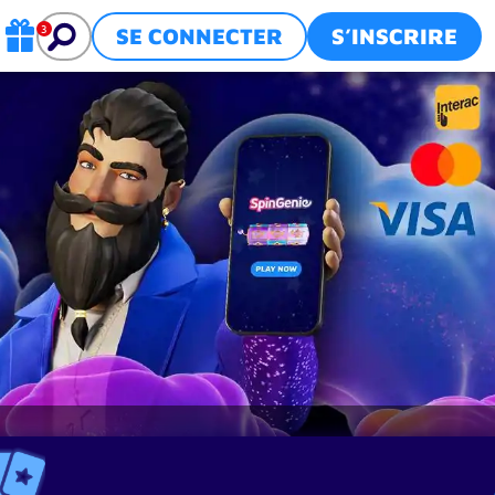
SE CONNECTER
S’INSCRIRE