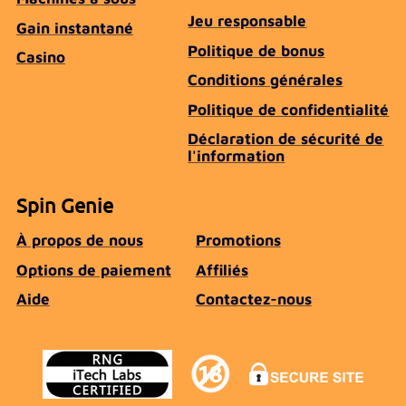
Jeu responsable
Gain instantané
Politique de bonus
Casino
Conditions générales
Politique de confidentialité
Déclaration de sécurité de
l'information
Spin Genie
À propos de nous
Promotions
Options de paiement
Affiliés
Aide
Contactez-nous