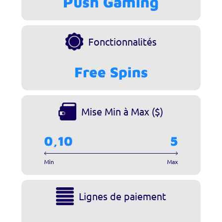
Push Gaming
Fonctionnalités
Free Spins
Mise Min à Max ($)
0,10
5
Min
Max
Lignes de paiement