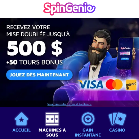
Sous réserve des Termes et Conditions
ACCUEIL
MACHINES À
GAIN
CASINO
SOUS
INSTANTANÉ