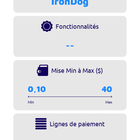
IronDog
Fonctionnalités
--
Mise Min à Max ($)
0,10
40
Min
Max
Lignes de paiement