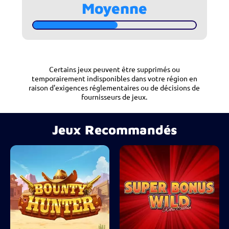
Moyenne
Certains jeux peuvent être supprimés ou
temporairement indisponibles dans votre région en
raison d'exigences réglementaires ou de décisions de
fournisseurs de jeux.
Jeux Recommandés