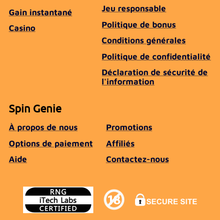
Jeu responsable
Gain instantané
Politique de bonus
Casino
Conditions générales
Politique de confidentialité
Déclaration de sécurité de
l'information
Spin Genie
À propos de nous
Promotions
Options de paiement
Affiliés
Aide
Contactez-nous