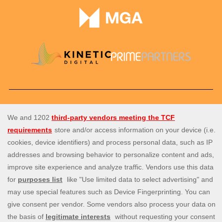
Spin Genie est le meilleur site pour profiter
de tous les jeux
de machines à sous
, de casino ainsi que ceux à gains
instantanés. Profitez de notre formidable sélection de plus
de 1 500 jeux de casino conçus par les meilleurs
développeurs de logiciels de machines à sous, et d'une
parfaite expérience
de live casino sur des jeux
comme
le
blackjack
,
la roulette
et le baccara. Nos promotions
quotidiennes apportent une touche supplémentaire, avec
des offres exclusives telles que des free spins sur dépôt, des
bonus de tours de casino et bien plus encore. Inscrivez-vous
chez nous dès aujourd'hui et commencez à jouer !