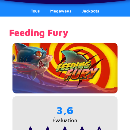
Tous
Megaways
Jackpots
Feeding Fury
3,6
Évaluation