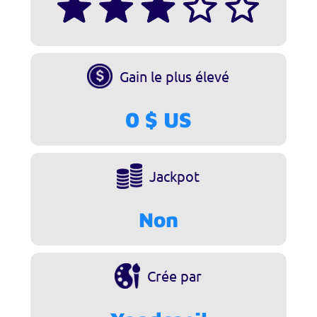
Gain le plus élevé
0 $ US
Jackpot
Non
Crée par