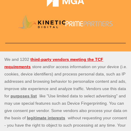
Spin Genie est le meilleur site pour profiter
de tous les jeux
de machines à sous
, de casino ainsi que ceux à gains
instantanés. Profitez de notre formidable sélection de plus
de 1 500 jeux de casino conçus par les meilleurs
développeurs de logiciels de machines à sous, et d'une
parfaite expérience
de live casino sur des jeux
comme
le
blackjack
,
la roulette
et le baccara. Nos promotions
quotidiennes apportent une touche supplémentaire, avec
des offres exclusives telles que des free spins sur dépôt, des
bonus de tours de casino et bien plus encore. Inscrivez-vous
chez nous dès aujourd'hui et commencez à jouer !