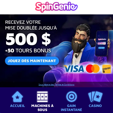
Sous réserve des Termes et Conditions
ACCUEIL
MACHINES À
GAIN
CASINO
SOUS
INSTANTANÉ