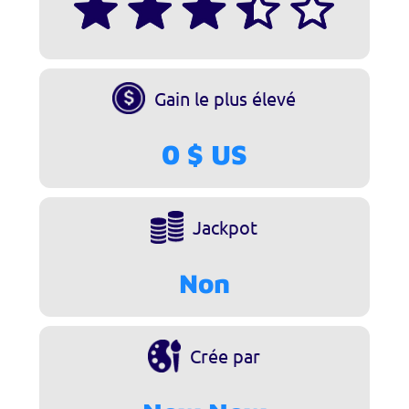
Gain le plus élevé
0 $ US
Jackpot
Non
Crée par