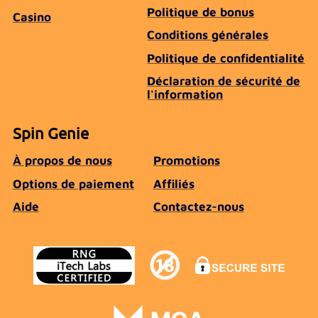
Politique de bonus
Casino
Conditions générales
Politique de confidentialité
Déclaration de sécurité de
l'information
Spin Genie
À propos de nous
Promotions
Options de paiement
Affiliés
Aide
Contactez-nous