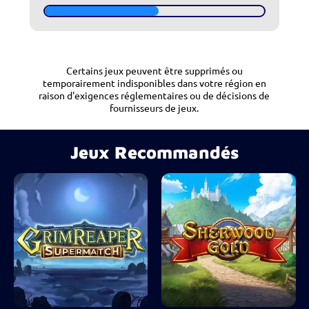
Certains jeux peuvent être supprimés ou
temporairement indisponibles dans votre région en
raison d'exigences réglementaires ou de décisions de
fournisseurs de jeux.
Jeux Recommandés