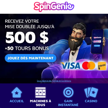
Sous réserve des Termes et Conditions
ACCUEIL
MACHINES À
GAIN
CASINO
SOUS
INSTANTANÉ