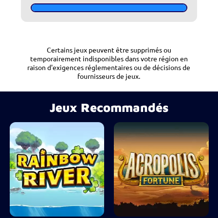
Certains jeux peuvent être supprimés ou
temporairement indisponibles dans votre région en
raison d'exigences réglementaires ou de décisions de
fournisseurs de jeux.
Jeux Recommandés