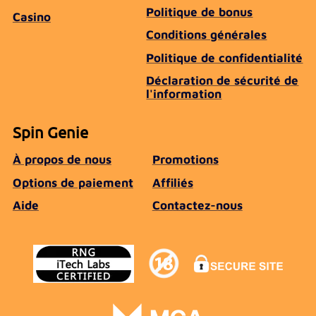
Politique de bonus
Casino
Conditions générales
Politique de confidentialité
Déclaration de sécurité de
l'information
Spin Genie
À propos de nous
Promotions
Options de paiement
Affiliés
Aide
Contactez-nous