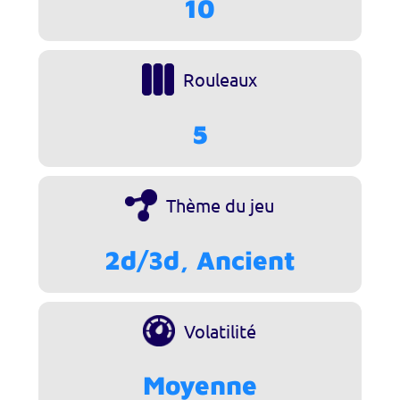
10
Rouleaux
5
Thème du jeu
2d/3d, Ancient
Volatilité
Moyenne