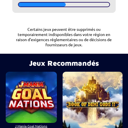
Certains jeux peuvent être supprimés ou
temporairement indisponibles dans votre région en
raison d'exigences réglementaires ou de décisions de
fournisseurs de jeux.
Jeux Recommandés
J Mania Goal Nations