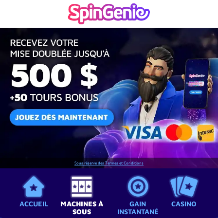
Sous réserve des Termes et Conditions
ACCUEIL
MACHINES À
GAIN
CASINO
SOUS
INSTANTANÉ