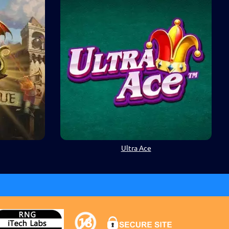
Ultra Ace