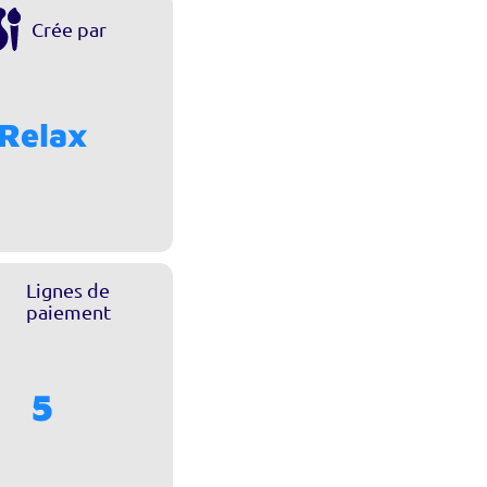
Crée par
Relax
Lignes de
paiement
5