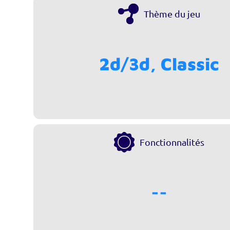
Thème du jeu
2d/3d, Classic
Fonctionnalités
--