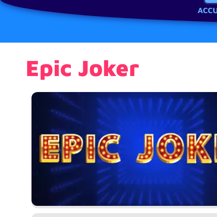
ACCU
Epic Joker