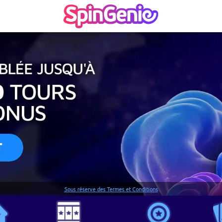
Sous réserve des Termes et Conditions