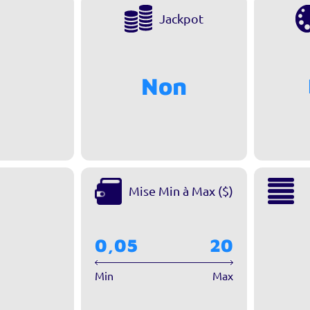
Jackpot
Non
Mise Min à Max ($)
0,05
20
Min
Max