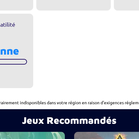
atilité
nne
irement indisponibles dans votre région en raison d'exigences régleme
Jeux Recommandés