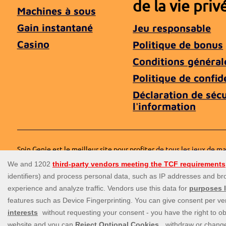
de la vie priv
Machines à sous
Gain instantané
Jeu responsable
Casino
Politique de bonus
Conditions général
Politique de confid
Déclaration de sécu
l'information
Spin Genie est le meilleur site pour profiter
de tous les jeux de ma
par les meilleurs développeurs de logiciels de machines à sous, e
apportent une touche supplémentaire, avec des offres exclusives te
commencez à jouer !