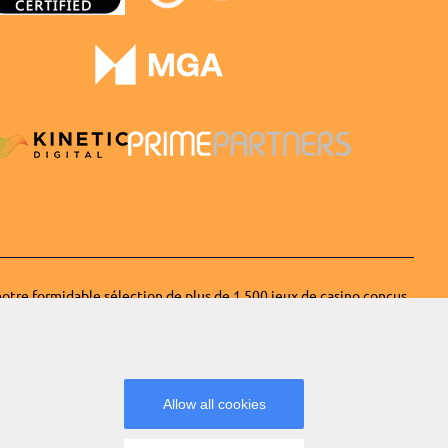
 notre formidable sélection de plus de 1 500 jeux de casino conçus
k
,
la roulette
et le baccara. Nos promotions quotidiennes
 plus encore. Inscrivez-vous chez nous dès aujourd'hui et