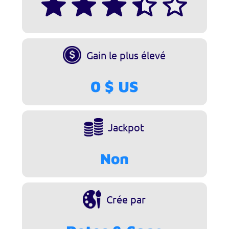
Gain le plus élevé
0 $ US
Jackpot
Non
Crée par