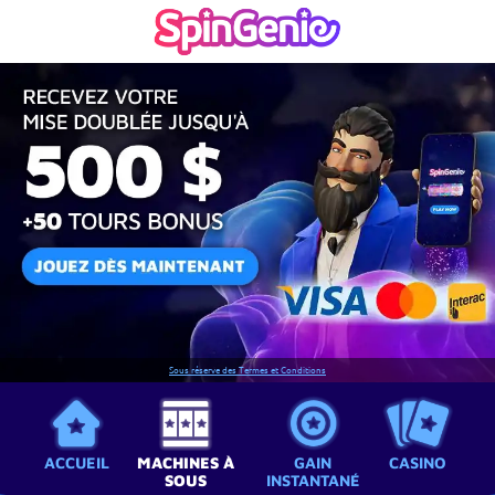
Sous réserve des Termes et Conditions
ACCUEIL
MACHINES À
GAIN
CASINO
SOUS
INSTANTANÉ