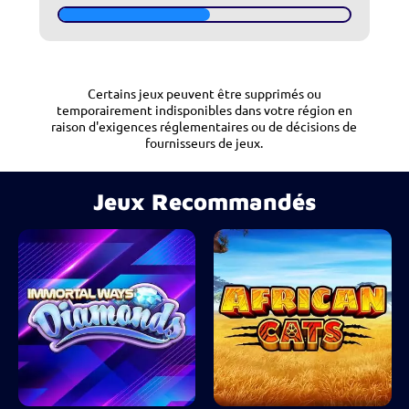
Certains jeux peuvent être supprimés ou
temporairement indisponibles dans votre région en
raison d'exigences réglementaires ou de décisions de
fournisseurs de jeux.
Jeux Recommandés