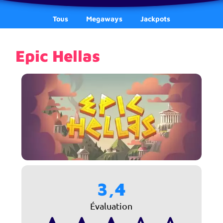
Tous
Megaways
Jackpots
Epic Hellas
3,4
Évaluation