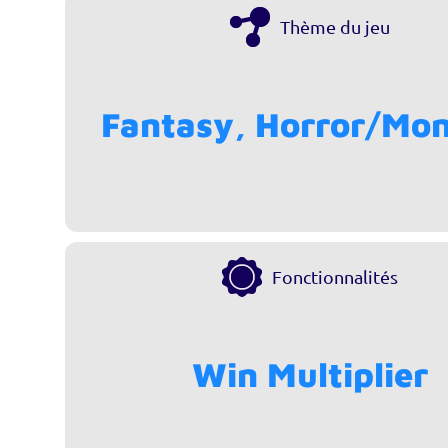
Thème du jeu
Fantasy, Horror/Mon
Fonctionnalités
Win Multiplier