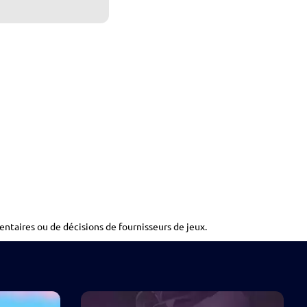
ntaires ou de décisions de fournisseurs de jeux.