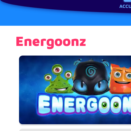
ACCU
Energoonz