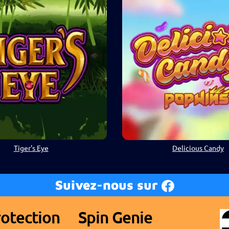
Tiger's Eye
Delicious Candy
Suivez-nous sur
rotection
Spin Genie