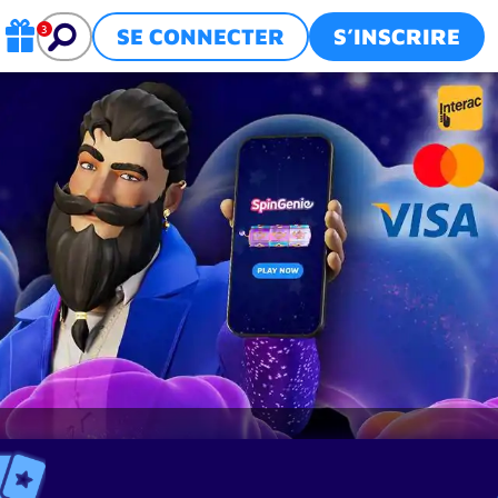
SE CONNECTER
S’INSCRIRE