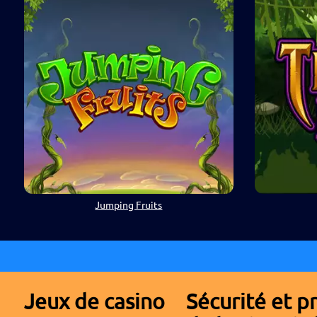
Jumping Fruits
Jeux de casino
Sécurité et p