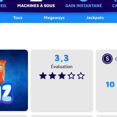
EIL
MACHINES À SOUS
GAIN INSTANTANÉ
C
Tous
Megaways
Jackpots
3,3
Évaluation
10