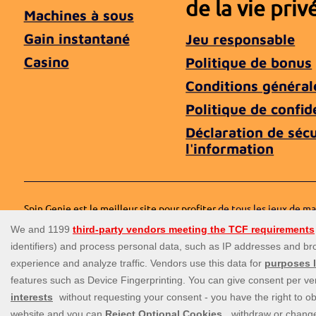
de la vie priv
Machines à sous
Gain instantané
Jeu responsable
Casino
Politique de bonus
Conditions général
Politique de confid
Déclaration de sécu
l'information
Spin Genie est le meilleur site pour profiter
de tous les jeux de ma
par les meilleurs développeurs de logiciels de machines à sous, e
apportent une touche supplémentaire, avec des offres exclusives te
commencez à jouer !