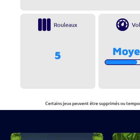
Rouleaux
Vol
Moye
5
Certains jeux peuvent être supprimés ou tempora