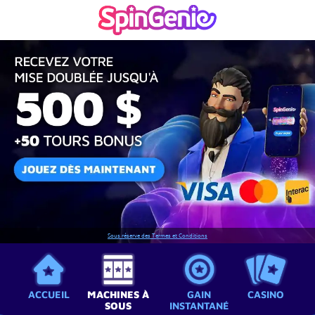
Sous réserve des Termes et Conditions
ACCUEIL
MACHINES À
GAIN
CASINO
SOUS
INSTANTANÉ