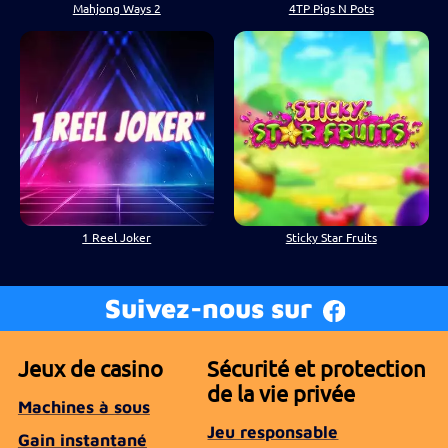
Mahjong Ways 2
4TP Pigs N Pots
1 Reel Joker
Sticky Star Fruits
Suivez-nous sur
Jeux de casino
Sécurité et protection
de la vie privée
Machines à sous
Jeu responsable
Gain instantané