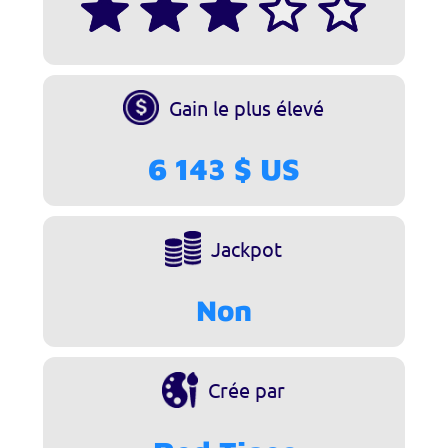
Gain le plus élevé
6 143 $ US
Jackpot
Non
Crée par