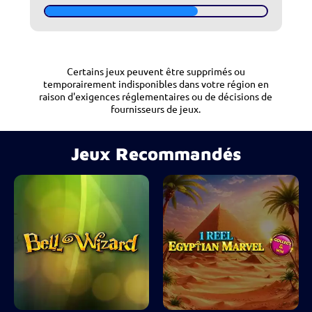
Certains jeux peuvent être supprimés ou
temporairement indisponibles dans votre région en
raison d'exigences réglementaires ou de décisions de
fournisseurs de jeux.
Jeux Recommandés