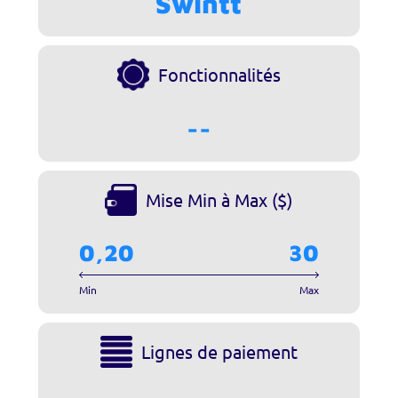
Swintt
Fonctionnalités
--
Mise Min à Max ($)
0,20
30
Min
Max
Lignes de paiement