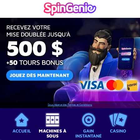
Sous réserve des Termes et Conditions
ACCUEIL
MACHINES À
GAIN
CASINO
SOUS
INSTANTANÉ