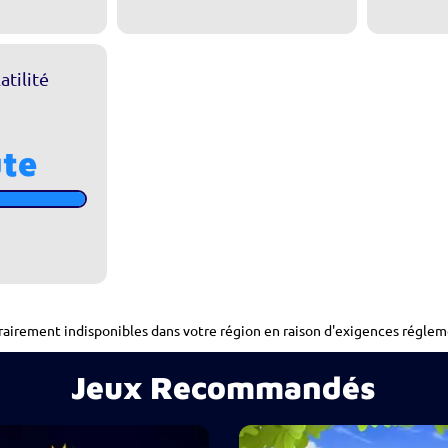
atilité
te
irement indisponibles dans votre région en raison d'exigences régleme
Jeux Recommandés