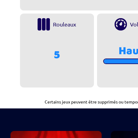
Rouleaux
Vol
Hau
5
Certains jeux peuvent être supprimés ou tempora