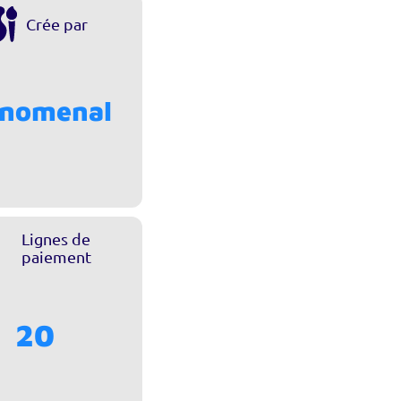
Crée par
inomenal
Lignes de
paiement
20