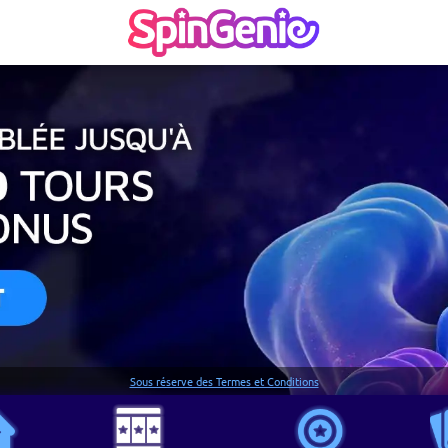
Sous réserve des Termes et Conditions