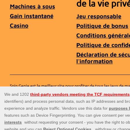
de la vie priv
Machines à sous
Gain instantané
Jeu responsable
Casino
Politique de bonus
Conditions général
Politique de confid
Déclaration de sécu
l'information
Spin Genie est le meilleur site pour profiter
de tous les jeux de ma
par les meilleurs développeurs de logiciels de machines à sous, e
apportent une touche supplémentaire, avec des offres exclusives te
commencez à jouer !