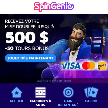
Sous réserve des Termes et Conditions
ACCUEIL
MACHINES À
GAIN
CASINO
SOUS
INSTANTANÉ