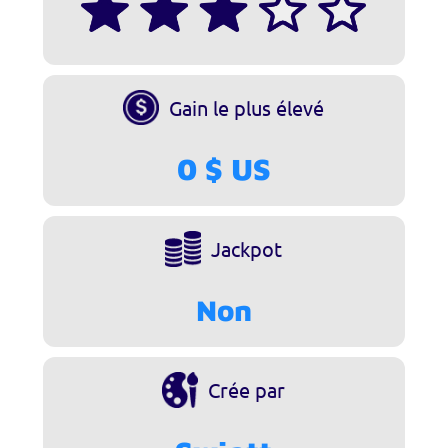
Gain le plus élevé
0 $ US
Jackpot
Non
Crée par