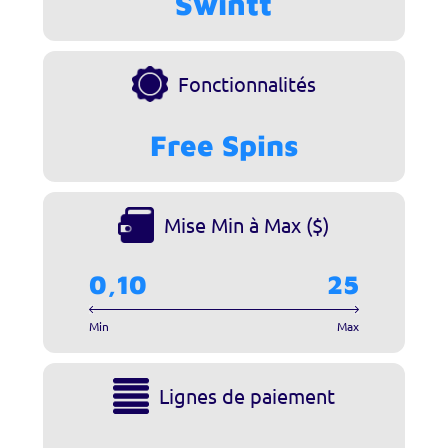
Swintt
Fonctionnalités
Free Spins
Mise Min à Max ($)
0,10
25
Min
Max
Lignes de paiement