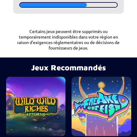
Certains jeux peuvent être supprimés ou
temporairement indisponibles dans votre région en
raison d'exigences réglementaires ou de décisions de
fournisseurs de jeux.
Jeux Recommandés