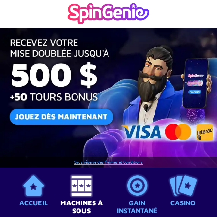
Sous réserve des Termes et Conditions
ACCUEIL
MACHINES À
GAIN
CASINO
SOUS
INSTANTANÉ