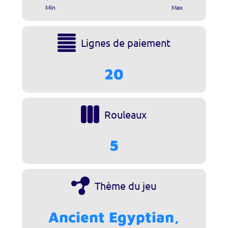
Min
Max
Lignes de paiement
20
Rouleaux
5
Thème du jeu
Ancient Egyptian,