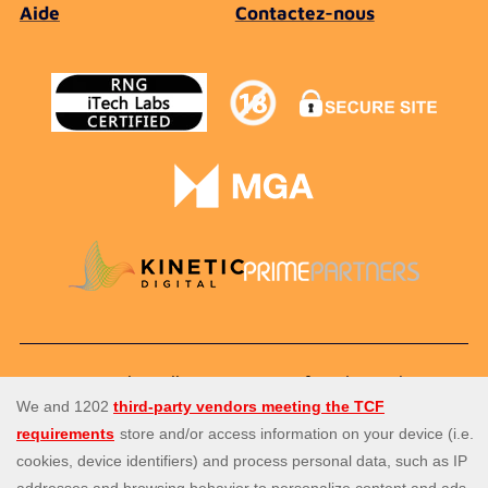
Aide
Contactez-nous
Spin Genie est le meilleur site pour profiter
de tous les jeux
de machines à sous
, de casino ainsi que ceux à gains
instantanés. Profitez de notre formidable sélection de plus
de 1 500 jeux de casino conçus par les meilleurs
développeurs de logiciels de machines à sous, et d'une
parfaite expérience
de live casino sur des jeux
comme
le