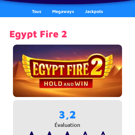
Tous
Megaways
Jackpots
Egypt Fire 2
3,2
Évaluation