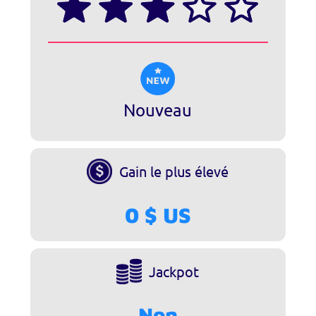
Nouveau
Gain le plus élevé
0 $ US
Jackpot
Non